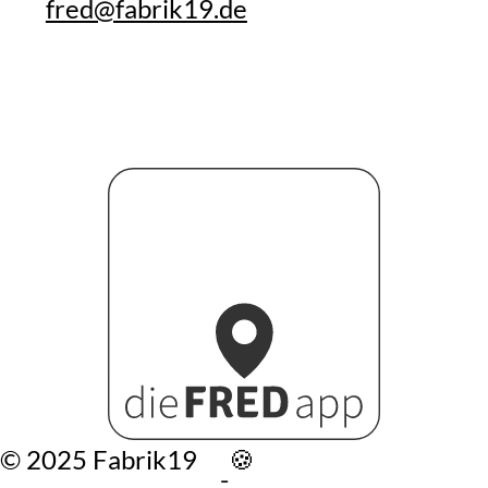
fred@fabrik19.de
©️ 2025 Fabrik19
🍪
-