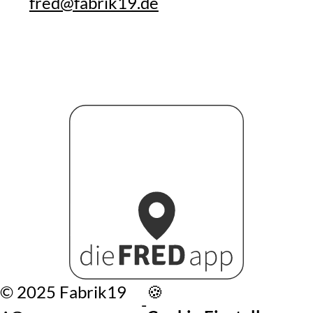
fred@fabrik19.de
©️ 2025 Fabrik19
🍪
-