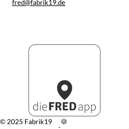
fred@fabrik19.de
©️ 2025 Fabrik19
🍪
-