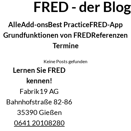
FRED - der Blog
Zur Blog-Übersicht
Filtern
Filtern
Filtern
Filtern
Alle
Add-ons
Best Practice
FRED-App
Filtern
Filtern
Grundfunktionen von FRED
Referenzen
Filtern
Termine
Keine Posts gefunden
Lernen Sie FRED
kennen!
Fabrik19 AG
Bahnhofstraße 82-86
35390 Gießen
0641 20108280