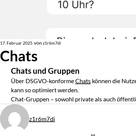
von
z1r6m7di
17. Februar 2025
Von
Chats
Chats und Gruppen
Über DSGVO-konforme
Chats
können die Nutze
kann so optimiert werden.
Chat-Gruppen – sowohl private als auch öffent
Von
z1r6m7di