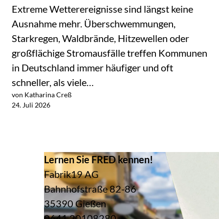
Extreme Wetterereignisse sind längst keine
Ausnahme mehr. Überschwemmungen,
Starkregen, Waldbrände, Hitzewellen oder
großflächige Stromausfälle treffen Kommunen
in Deutschland immer häufiger und oft
schneller, als viele…
von Katharina Creß
Jetzt lesen
24. Juli 2026
m Überblick
Lernen Sie FRED kennen!
Fabrik19 AG
Bahnhofstraße 82-86
35390 Gießen
0641 20108280