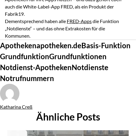
auch die White-Label-App FRED, als ein Produkt der
Fabrik19.
Dementsprechend haben alle
FRED-Apps
die Funktion
„Notdienste“ – und das ohne Extrakosten für die
Kommunen.
Tags
Apotheken
apotheken.de
Basis-Funktion
Grundfunktion
Grundfunktionen
Notdienst-Apotheken
Notdienste
Notrufnummern
Von
Katharina Creß
Ähnliche Posts