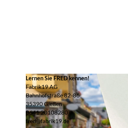
Lernen Sie FRED kennen!
Fabrik19 AG
Bahnhofstraße 82-86
35390 Gießen
0641 20108280
fred@fabrik19.de