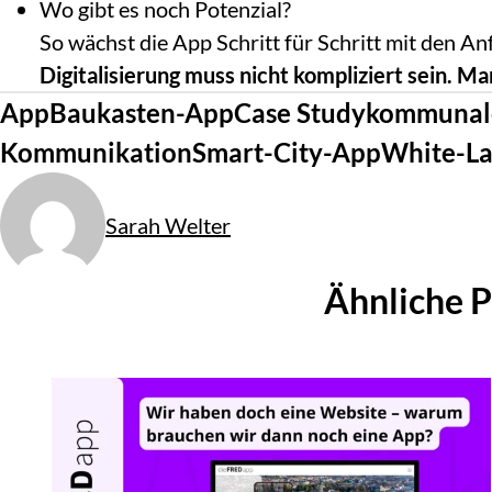
Wo gibt es noch Potenzial?
So wächst die App Schritt für Schritt mit den 
Digitalisierung muss nicht kompliziert sein
.
Man
Tags
App
Baukasten-App
Case Study
kommunal
Kommunikation
Smart-City-App
White-La
Von
Sarah Welter
Ähnliche P