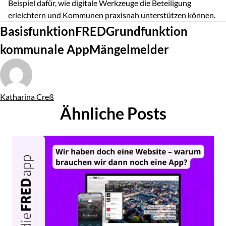
Beispiel dafür, wie digitale Werkzeuge die Beteiligung
erleichtern und Kommunen praxisnah unterstützen können.
Tags
Basisfunktion
FRED
Grundfunktion
kommunale App
Mängelmelder
Von
Katharina Creß
Ähnliche Posts