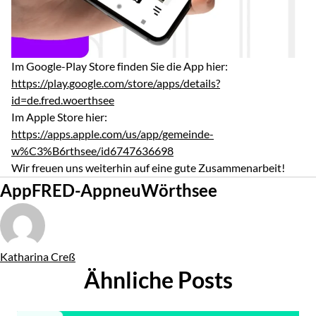
Im Google-Play Store finden Sie die App hier:
https://play.google.com/store/apps/details?
id=de.fred.woerthsee
Im Apple Store hier:
https://apps.apple.com/us/app/gemeinde-
w%C3%B6rthsee/id6747636698
Wir freuen uns weiterhin auf eine gute Zusammenarbeit!
Tags
App
FRED-App
neu
Wörthsee
Von
Katharina Creß
Ähnliche Posts