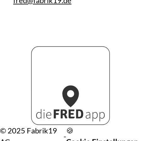
fred@fabrik19.de
©️ 2025 Fabrik19
🍪
-