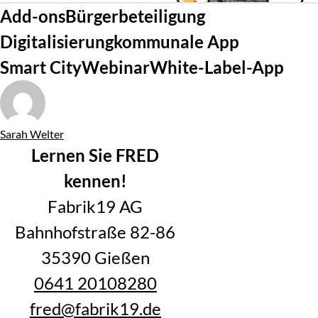
Tags
Add-ons
Bürgerbeteiligung
Digitalisierung
kommunale App
Smart City
Webinar
White-Label-App
Von
Sarah Welter
Lernen Sie FRED
kennen!
Fabrik19 AG
Bahnhofstraße 82-86
35390 Gießen
0641 20108280
fred@fabrik19.de