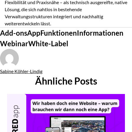
Flexibilität und Praxisnähe – als technisch ausgereifte, native
Lösung, die sich nahtlos in bestehende
Verwaltungsstrukturen integriert und nachhaltig
weiterentwickeln lässt.
Tags
Add-ons
App
Funktionen
Informationen
Webinar
White-Label
Von
Sabine Köhler-Lindig
Ähnliche Posts