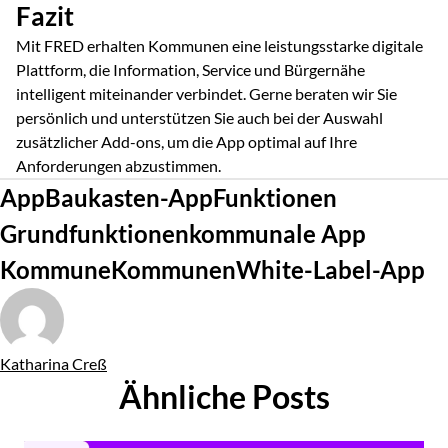
Fazit
Mit FRED erhalten Kommunen eine leistungsstarke digitale
Plattform, die Information, Service und Bürgernähe
intelligent miteinander verbindet. Gerne beraten wir Sie
persönlich und unterstützen Sie auch bei der Auswahl
zusätzlicher Add-ons, um die App optimal auf Ihre
Anforderungen abzustimmen.
Tags
App
Baukasten-App
Funktionen
Grundfunktionen
kommunale App
Kommune
Kommunen
White-Label-App
Von
Katharina Creß
Ähnliche Posts