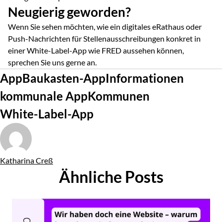
Neugierig geworden?
Wenn Sie sehen möchten, wie ein digitales eRathaus oder
Push-Nachrichten für Stellenausschreibungen konkret in
einer White-Label-App wie FRED aussehen können,
sprechen Sie uns gerne an.
Tags
App
Baukasten-App
Informationen
kommunale App
Kommunen
White-Label-App
Von
Katharina Creß
Ähnliche Posts